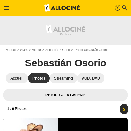
profil
menu
search
Accueil
Stars
Acteur
Sebastián Osorio
Photo Sebastián Osorio
Sebastián Osorio
Accueil
Photos
Streaming
VOD, DVD
RETOUR À LA GALERIE
1
/ 6 Photos