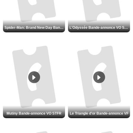
Spider-Man: Brand New Day Bande-annonce VO STFR
L'Odyssée Bande-annonce VO STFR
Mutiny Bande-annonce VO STFR
Le Triangle d'or Bande-annonce VF