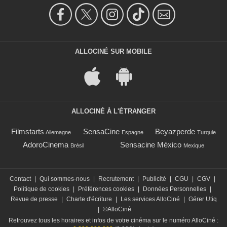
ALLOCINÉ SUR MOBILE
ALLOCINÉ À L'ÉTRANGER
Filmstarts
SensaCine
Beyazperde
Allemagne
Espagne
Turquie
AdoroCinema
Sensacine México
Brésil
Mexique
Contact
|
Qui sommes-nous
|
Recrutement
|
Publicité
|
CGU
|
CGV
|
Politique de cookies
|
Préférences cookies
|
Données Personnelles
|
Revue de presse
|
Charte d'écriture
|
Les services AlloCiné
|
Gérer Utiq
|
©AlloCiné
Retrouvez tous les horaires et infos de votre cinéma sur le numéro AlloCiné :