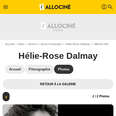
profil
menu
search
Accueil
Stars
Actrice
Actrice française
Hélie-Rose Dalmay
Affiche Hélie-Rose Dalmay
Hélie-Rose Dalmay
Accueil
Filmographie
Photos
RETOUR À LA GALERIE
2
/ 2 Photos