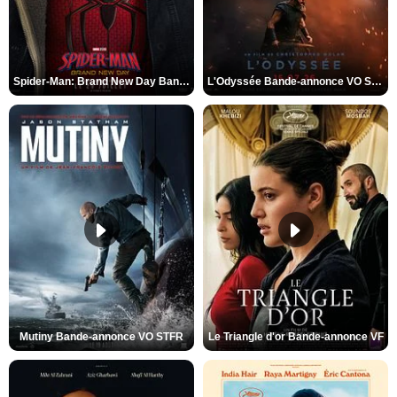
Spider-Man: Brand New Day Bande-annonce VO STFR
L'Odyssée Bande-annonce VO STFR
Mutiny Bande-annonce VO STFR
Le Triangle d'or Bande-annonce VF