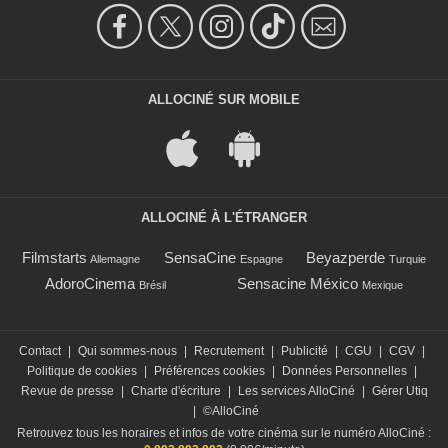
ALLOCINÉ SUR MOBILE
ALLOCINÉ À L'ÉTRANGER
Filmstarts
SensaCine
Beyazperde
Allemagne
Espagne
Turquie
AdoroCinema
Sensacine México
Brésil
Mexique
Contact
|
Qui sommes-nous
|
Recrutement
|
Publicité
|
CGU
|
CGV
|
Politique de cookies
|
Préférences cookies
|
Données Personnelles
|
Revue de presse
|
Charte d'écriture
|
Les services AlloCiné
|
Gérer Utiq
|
©AlloCiné
Retrouvez tous les horaires et infos de votre cinéma sur le numéro AlloCiné :