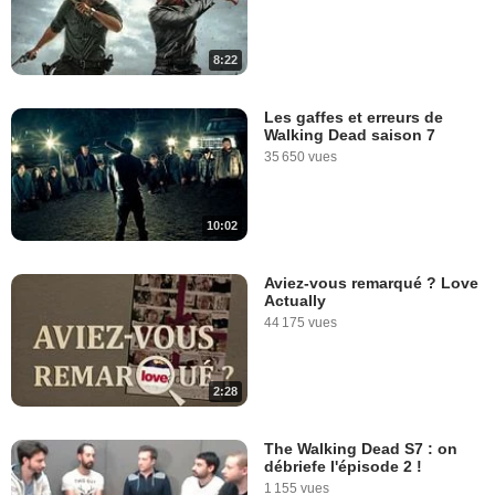
8:22
Les gaffes et erreurs de
Walking Dead saison 7
35 650 vues
10:02
Aviez-vous remarqué ? Love
Actually
44 175 vues
2:28
The Walking Dead S7 : on
débriefe l'épisode 2 !
1 155 vues