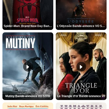
Spider-Man: Brand New Day Bande-annonce VO STFR
L'Odyssée Bande-annonce VO STFR
Mutiny Bande-annonce VO STFR
Le Triangle d'or Bande-annonce VF