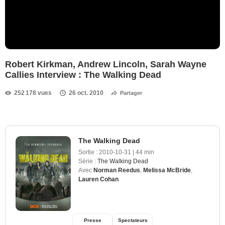
Robert Kirkman, Andrew Lincoln, Sarah Wayne
Callies Interview : The Walking Dead
252 178 vues
26 oct. 2010
Partager
The Walking Dead
Sortie :
2010-10-31
|
44 min
Série :
The Walking Dead
Avec
Norman Reedus
,
Melissa McBride
,
Lauren Cohan
Presse
Spectateurs