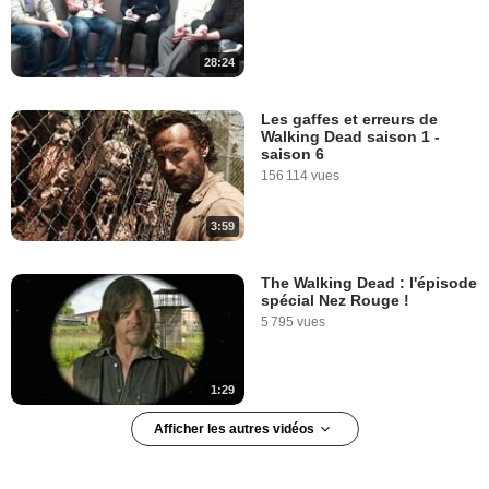
28:24
Les gaffes et erreurs de
Walking Dead saison 1 -
saison 6
156 114 vues
3:59
The Walking Dead : l'épisode
spécial Nez Rouge !
5 795 vues
1:29
Afficher les autres vidéos
"The Walking Dead" : mais
qui est mort dans la saison 6
? Nos candidats !