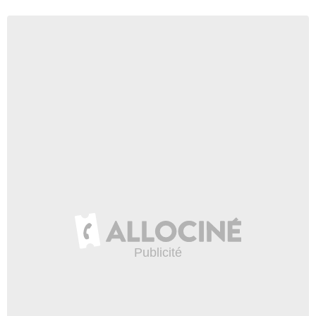
71 252 vues
2:04
Vendredi 27 janvier 2012
193 007 vues
9:09