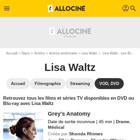
profil
menu
search
Accueil
Stars
Actrice
Actrice américaine
Lisa Waltz
Lisa Waltz : ses Blu-Ray, DVD, VOD, SVOD
Lisa Waltz
Accueil
Filmographie
Streaming
VOD, DVD
Retrouvez tous les films et séries TV disponibles en DVD ou
Blu-ray avec Lisa Waltz
Grey's Anatomy
Date de sortie inconnue
|
45 min
|
Drame
,
Médical
Créée par
Shonda Rhimes