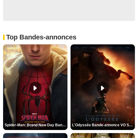
Top Bandes-annonces
Spider-Man: Brand New Day Bande-annonce VO STFR
L'Odyssée Bande-annonce VO STFR