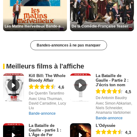
Les Matins merveilleux Bande-annonce VF
De la Comédie-Française Teaser VF
Bandes-annonces à ne pas manquer
Meilleurs films à l'affiche
Kill Bill: The Whole
La Bataille de
Bloody Affair
Gaulle - Partie 2 :
J’écris ton nom
4,6
4,5
De Quentin Tarantino
De Antonin Baudry
Avec Uma Thurman,
David Carradine, Lucy
Avec Simon Abkarian,
Liu
Niels Schneider,
Anamaria Vartolomei
Bande-annonce
Bande-annonce
La Bataille de
L'Odyssée
Gaulle - partie 1 :
4,3
L'Âge de Fer