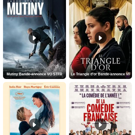
Mutiny Bande-annonce VO STFR
Le Triangle d'or Bande-annonce VF