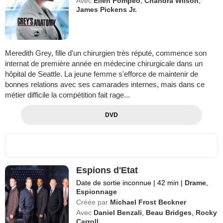
Avec
Ellen Pompeo
,
Chandra Wilson
,
James Pickens Jr.
Meredith Grey, fille d'un chirurgien très réputé, commence son
internat de première année en médecine chirurgicale dans un
hôpital de Seattle. La jeune femme s'efforce de maintenir de
bonnes relations avec ses camarades internes, mais dans ce
métier difficile la compétition fait rage...
DVD
Espions d'Etat
Date de sortie inconnue
|
42 min
|
Drame
,
Espionnage
Créée par
Michael Frost Beckner
Avec
Daniel Benzali
,
Beau Bridges
,
Rocky
Carroll