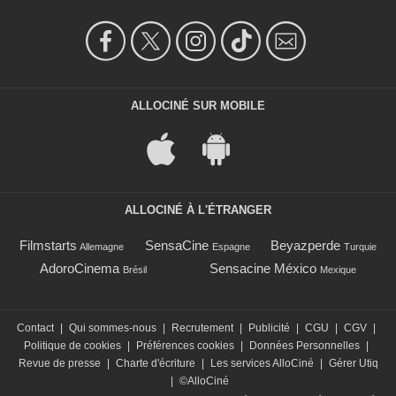
ALLOCINÉ SUR MOBILE
ALLOCINÉ À L'ÉTRANGER
Filmstarts
SensaCine
Beyazperde
Allemagne
Espagne
Turquie
AdoroCinema
Sensacine México
Brésil
Mexique
Contact
|
Qui sommes-nous
|
Recrutement
|
Publicité
|
CGU
|
CGV
|
Politique de cookies
|
Préférences cookies
|
Données Personnelles
|
Revue de presse
|
Charte d'écriture
|
Les services AlloCiné
|
Gérer Utiq
|
©AlloCiné