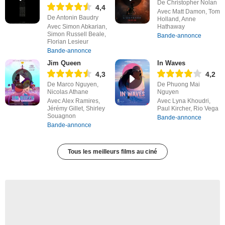
De Christopher Nolan
4,4
Avec Matt Damon, Tom
De Antonin Baudry
Holland, Anne
Avec Simon Abkarian,
Hathaway
Simon Russell Beale,
Bande-annonce
Florian Lesieur
Bande-annonce
Jim Queen
In Waves
4,3
4,2
De Marco Nguyen,
De Phuong Mai
Nicolas Athane
Nguyen
Avec Alex Ramires,
Avec Lyna Khoudri,
Jérémy Gillet, Shirley
Paul Kircher, Rio Vega
Souagnon
Bande-annonce
Bande-annonce
Tous les meilleurs films au ciné