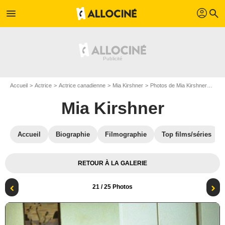
profil
menu
search
Accueil
Actrice
Actrice canadienne
Mia Kirshner
Photos de Mia Kirshner
Dark
Mia Kirshner
Accueil
Biographie
Filmographie
Top films/séries
RETOUR À LA GALERIE
21
/ 25 Photos