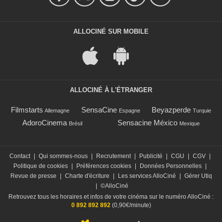
ALLOCINÉ SUR MOBILE
ALLOCINÉ À L'ÉTRANGER
Filmstarts
SensaCine
Beyazperde
Allemagne
Espagne
Turquie
AdoroCinema
Sensacine México
Brésil
Mexique
Contact
|
Qui sommes-nous
|
Recrutement
|
Publicité
|
CGU
|
CGV
|
Politique de cookies
|
Préférences cookies
|
Données Personnelles
|
Revue de presse
|
Charte d'écriture
|
Les services AlloCiné
|
Gérer Utiq
|
©AlloCiné
Retrouvez tous les horaires et infos de votre cinéma sur le numéro AlloCiné :
0 892 892 892
(0,90€/minute)