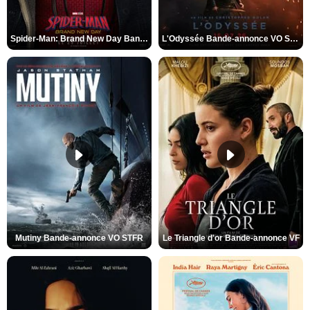
Spider-Man: Brand New Day Bande-annonce VO STFR
L'Odyssée Bande-annonce VO STFR
Mutiny Bande-annonce VO STFR
Le Triangle d'or Bande-annonce VF