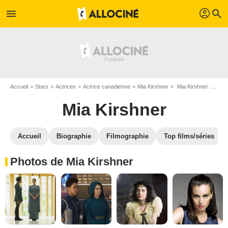
profil
menu
search
Accueil
Stars
Actrices
Actrice canadienne
Mia Kirshner
Mia Kirshner : Photos de ses films et séries
Mia Kirshner
Accueil
Biographie
Filmographie
Top films/séries
Photos de Mia Kirshner