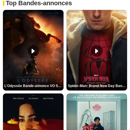
Top Bandes-annonces
L'Odyssée Bande-annonce VO STFR
Spider-Man: Brand New Day Bande-annonce VO STFR