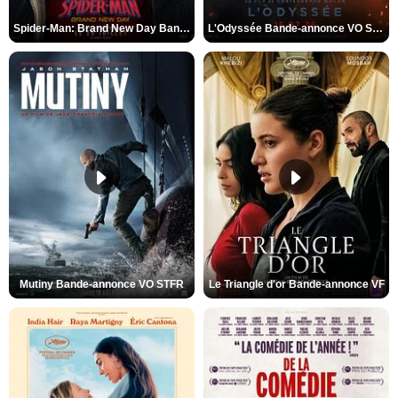
Spider-Man: Brand New Day Bande-annonce VO STFR
L'Odyssée Bande-annonce VO STFR
Mutiny Bande-annonce VO STFR
Le Triangle d'or Bande-annonce VF