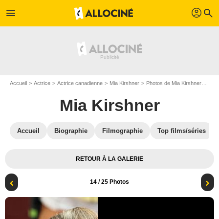
profil
menu
search
Accueil
Actrice
Actrice canadienne
Mia Kirshner
Photos de Mia Kirshner
Phot
Mia Kirshner
Accueil
Biographie
Filmographie
Top films/séries
RETOUR À LA GALERIE
14
/ 25 Photos