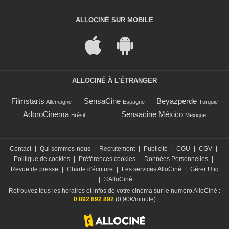
ALLOCINÉ SUR MOBILE
ALLOCINÉ À L'ÉTRANGER
Filmstarts
SensaCine
Beyazperde
Allemagne
Espagne
Turquie
AdoroCinema
Sensacine México
Brésil
Mexique
Contact
|
Qui sommes-nous
|
Recrutement
|
Publicité
|
CGU
|
CGV
|
Politique de cookies
|
Préférences cookies
|
Données Personnelles
|
Revue de presse
|
Charte d'écriture
|
Les services AlloCiné
|
Gérer Utiq
|
©AlloCiné
Retrouvez tous les horaires et infos de votre cinéma sur le numéro AlloCiné :
0 892 892 892
(0,90€/minute)