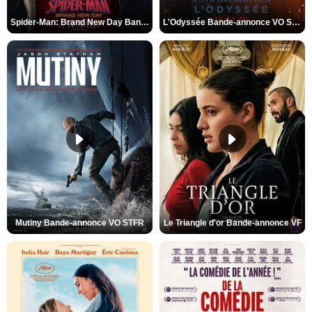
Spider-Man: Brand New Day Bande-annonce VO STFR
L'Odyssée Bande-annonce VO STFR
Mutiny Bande-annonce VO STFR
Le Triangle d'or Bande-annonce VF