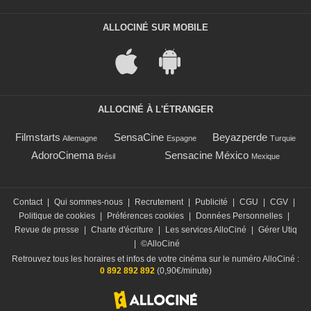
ALLOCINÉ SUR MOBILE
ALLOCINÉ À L'ÉTRANGER
Filmstarts
SensaCine
Beyazperde
Allemagne
Espagne
Turquie
AdoroCinema
Sensacine México
Brésil
Mexique
Contact
|
Qui sommes-nous
|
Recrutement
|
Publicité
|
CGU
|
CGV
|
Politique de cookies
|
Préférences cookies
|
Données Personnelles
|
Revue de presse
|
Charte d'écriture
|
Les services AlloCiné
|
Gérer Utiq
|
©AlloCiné
Retrouvez tous les horaires et infos de votre cinéma sur le numéro AlloCiné :
0 892 892 892
(0,90€/minute)