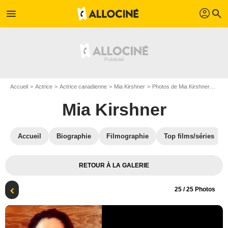
profil
menu
search
Accueil
Actrice
Actrice canadienne
Mia Kirshner
Photos de Mia Kirshner
Phot
Mia Kirshner
Accueil
Biographie
Filmographie
Top films/séries
RETOUR À LA GALERIE
25
/ 25 Photos