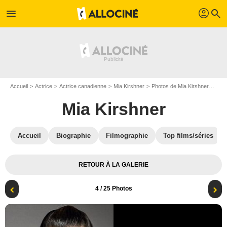
profil
menu
search
Accueil
Actrice
Actrice canadienne
Mia Kirshner
Photos de Mia Kirshner
Affi
Mia Kirshner
Accueil
Biographie
Filmographie
Top films/séries
RETOUR À LA GALERIE
4
/ 25 Photos