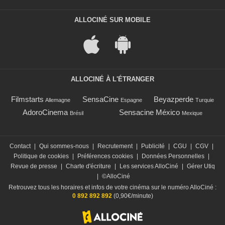
ALLOCINÉ SUR MOBILE
ALLOCINÉ À L'ÉTRANGER
Filmstarts
SensaCine
Beyazperde
Allemagne
Espagne
Turquie
AdoroCinema
Sensacine México
Brésil
Mexique
Contact
|
Qui sommes-nous
|
Recrutement
|
Publicité
|
CGU
|
CGV
|
Politique de cookies
|
Préférences cookies
|
Données Personnelles
|
Revue de presse
|
Charte d'écriture
|
Les services AlloCiné
|
Gérer Utiq
|
©AlloCiné
Retrouvez tous les horaires et infos de votre cinéma sur le numéro AlloCiné :
0 892 892 892
(0,90€/minute)