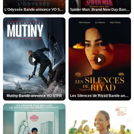
L'Odyssée Bande-annonce VO STFR
Spider-Man: Brand New Day Bande-annonce VO STFR
Mutiny Bande-annonce VO STFR
Les Silences de Riyad Bande-annonce VO STFR