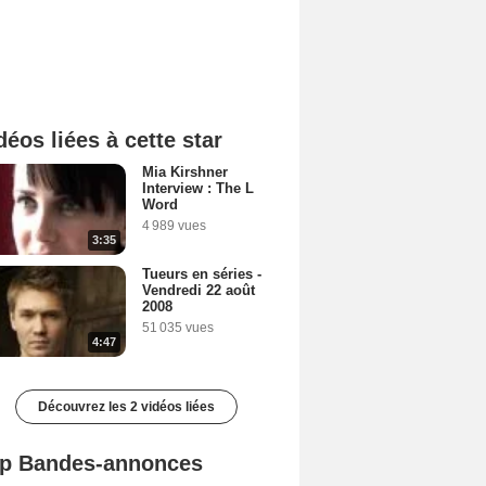
déos liées à cette star
Mia Kirshner
Interview : The L
Word
4 989 vues
3:35
Tueurs en séries -
Vendredi 22 août
2008
51 035 vues
4:47
Découvrez les 2 vidéos liées
p Bandes-annonces
Spider-Man: Brand New Day Bande-annonce VO STFR
L'Odyssée Bande-annonce VO STFR
Mutiny Bande-annonce VO STFR