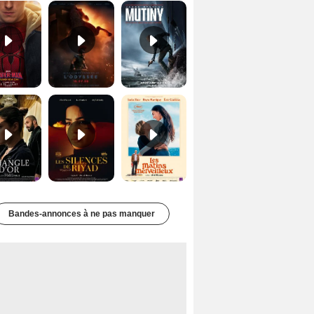
Le Triangle d'or Bande-annonce VF
Les Silences de Riyad Bande-annonce VO STFR
Les Matins merveilleux Bande-annonce VF
Bandes-annonces à ne pas manquer