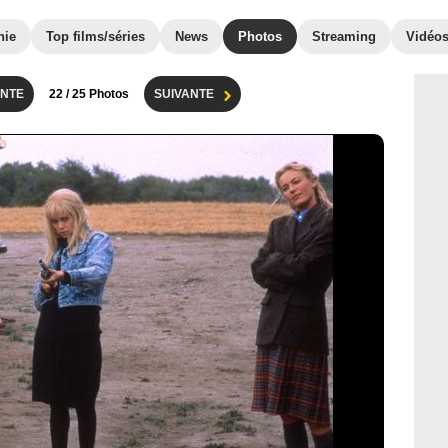
hie
Top films/séries
News
Photos
Streaming
Vidéo
NTE
22
/ 25 Photos
SUIVANTE