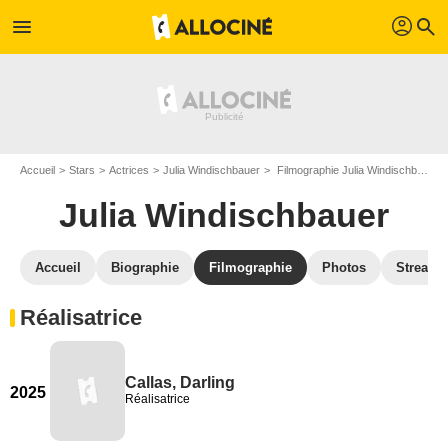
profil
menu
search
Accueil
Stars
Actrices
Julia Windischbauer
Filmographie Julia Windischbauer
Julia Windischbauer
Accueil
Biographie
Filmographie
Photos
Streami
Réalisatrice
Callas, Darling
2025
Réalisatrice