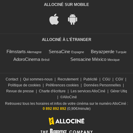
ALLOCINÉ SUR MOBILE
ALLOCINÉ À L'ÉTRANGER
Filmstarts
SensaCine
Beyazperde
Allemagne
Espagne
Turquie
AdoroCinema
Sensacine México
Brésil
Mexique
Contact
|
Qui sommes-nous
|
Recrutement
|
Publicité
|
CGU
|
CGV
|
Politique de cookies
|
Préférences cookies
|
Données Personnelles
|
Revue de presse
|
Charte d'écriture
|
Les services AlloCiné
|
Gérer Utiq
|
©AlloCiné
Retrouvez tous les horaires et infos de votre cinéma sur le numéro AlloCiné :
0 892 892 892
(0,90€/minute)