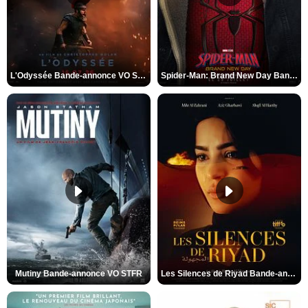
L'Odyssée Bande-annonce VO STFR
Spider-Man: Brand New Day Bande-annonce VO STFR
Mutiny Bande-annonce VO STFR
Les Silences de Riyad Bande-annonce VO STFR