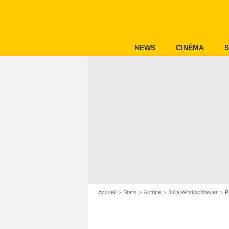
NEWS
CINÉMA
S
Accueil
Stars
Actrice
Julia Windischbauer
P