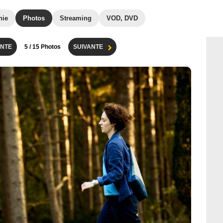
hie
Photos
Streaming
VOD, DVD
NTE
5
/ 15 Photos
SUIVANTE