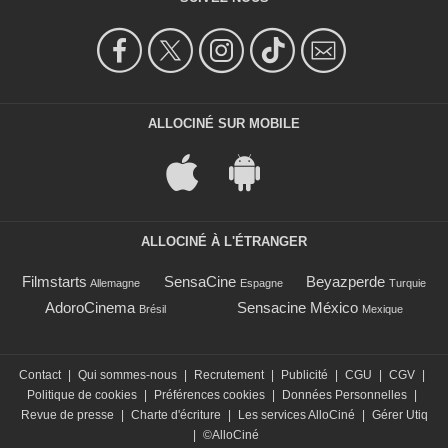
ALLOCINÉ SUR MOBILE
ALLOCINÉ À L'ÉTRANGER
Filmstarts
SensaCine
Beyazperde
Allemagne
Espagne
Turquie
AdoroCinema
Sensacine México
Brésil
Mexique
Contact
|
Qui sommes-nous
|
Recrutement
|
Publicité
|
CGU
|
CGV
|
Politique de cookies
|
Préférences cookies
|
Données Personnelles
|
Revue de presse
|
Charte d'écriture
|
Les services AlloCiné
|
Gérer Utiq
|
©AlloCiné