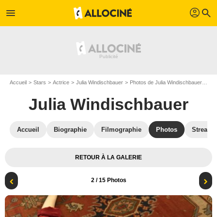
profil
menu
search
Accueil
Stars
Actrice
Julia Windischbauer
Photos de Julia Windischbauer
Ett
Julia Windischbauer
Accueil
Biographie
Filmographie
Photos
Streami
RETOUR À LA GALERIE
2
/ 15 Photos