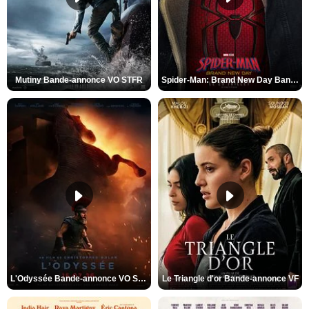
Mutiny Bande-annonce VO STFR
Spider-Man: Brand New Day Bande-annonce VO STFR
L'Odyssée Bande-annonce VO STFR
Le Triangle d'or Bande-annonce VF