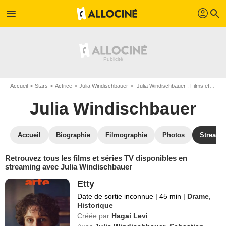
profil
menu
search
Accueil
Stars
Actrice
Julia Windischbauer
Julia Windischbauer : Films et séries online
Julia Windischbauer
Accueil
Biographie
Filmographie
Photos
Streami
Retrouvez tous les films et séries TV disponibles en
streaming avec Julia Windischbauer
Etty
Date de sortie inconnue
|
45 min
|
Drame
,
Historique
Créée par
Hagai Levi