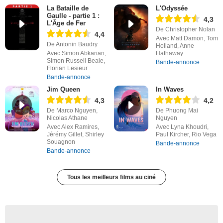
La Bataille de
L'Odyssée
Gaulle - partie 1 :
4,3
L'Âge de Fer
De Christopher Nolan
4,4
Avec Matt Damon, Tom
De Antonin Baudry
Holland, Anne
Avec Simon Abkarian,
Hathaway
Simon Russell Beale,
Bande-annonce
Florian Lesieur
Bande-annonce
Jim Queen
In Waves
4,3
4,2
De Marco Nguyen,
De Phuong Mai
Nicolas Athane
Nguyen
Avec Alex Ramires,
Avec Lyna Khoudri,
Jérémy Gillet, Shirley
Paul Kircher, Rio Vega
Souagnon
Bande-annonce
Bande-annonce
Tous les meilleurs films au ciné