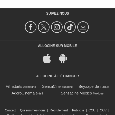
SUIVEZ-NOUS
ALLOCINÉ SUR MOBILE
ALLOCINÉ À L'ÉTRANGER
Filmstarts
SensaCine
Beyazperde
Allemagne
Espagne
Turquie
AdoroCinema
Sensacine México
Brésil
Mexique
Contact
|
Qui sommes-nous
|
Recrutement
|
Publicité
|
CGU
|
CGV
|