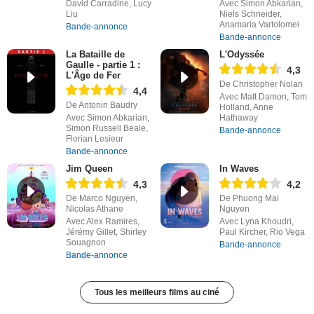
David Carradine, Lucy
Avec Simon Abkarian,
Liu
Niels Schneider,
Anamaria Vartolomei
Bande-annonce
Bande-annonce
La Bataille de
L'Odyssée
Gaulle - partie 1 :
4,3
L'Âge de Fer
De Christopher Nolan
4,4
Avec Matt Damon, Tom
De Antonin Baudry
Holland, Anne
Avec Simon Abkarian,
Hathaway
Simon Russell Beale,
Bande-annonce
Florian Lesieur
Bande-annonce
Jim Queen
In Waves
4,3
4,2
De Marco Nguyen,
De Phuong Mai
Nicolas Athane
Nguyen
Avec Alex Ramires,
Avec Lyna Khoudri,
Jérémy Gillet, Shirley
Paul Kircher, Rio Vega
Souagnon
Bande-annonce
Bande-annonce
Tous les meilleurs films au ciné