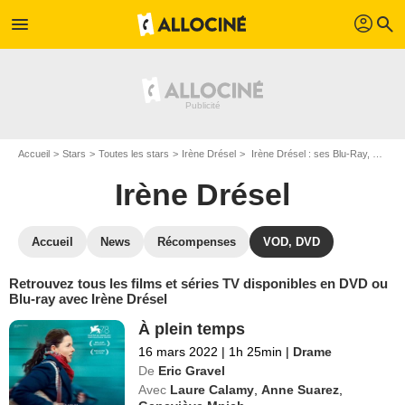
profil
menu
search
Accueil
Stars
Toutes les stars
Irène Drésel
Irène Drésel : ses Blu-Ray, DVD, VOD, SVOD
Irène Drésel
Accueil
News
Récompenses
VOD, DVD
Retrouvez tous les films et séries TV disponibles en DVD ou
Blu-ray avec Irène Drésel
À plein temps
16 mars 2022
|
1h 25min
|
Drame
De
Eric Gravel
Avec
Laure Calamy
,
Anne Suarez
,