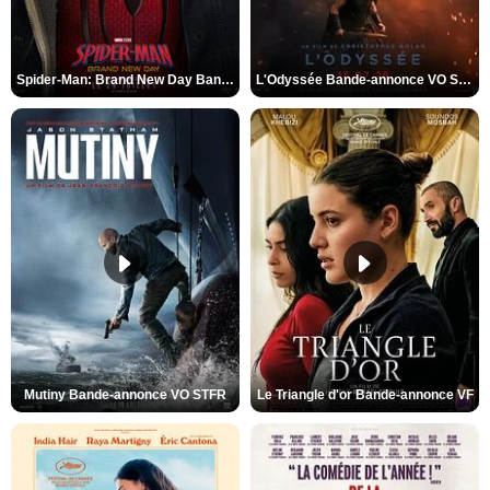
Spider-Man: Brand New Day Bande-annonce VO STFR
L'Odyssée Bande-annonce VO STFR
Mutiny Bande-annonce VO STFR
Le Triangle d'or Bande-annonce VF