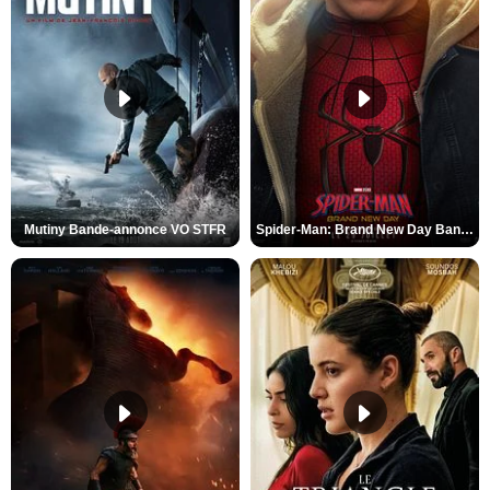
Mutiny Bande-annonce VO STFR
Spider-Man: Brand New Day Bande-annonce VO STFR