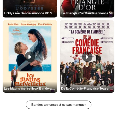
L'Odyssée Bande-annonce VO STFR
Le Triangle d'or Bande-annonce VF
Les Matins merveilleux Bande-annonce VF
De la Comédie-Française Teaser VF
Bandes-annonces à ne pas manquer