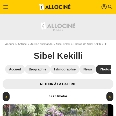
profil
menu
search
Accueil
Actrice
Actrice allemande
Sibel Kekilli
Photos de Sibel Kekilli
Game of Thrones : Photo Sophie Turner, Peter Dinklage, Sibel Kekilli
Sibel Kekilli
Accueil
Biographie
Filmographie
News
Photos
RETOUR À LA GALERIE
3
/ 23 Photos