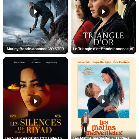
Mutiny Bande-annonce VO STFR
Le Triangle d'or Bande-annonce VF
Les Silences de Riyad Bande-annonce VO STFR
Les Matins merveilleux Bande-annonce VF