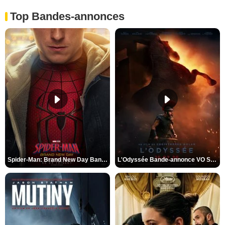
Top Bandes-annonces
Spider-Man: Brand New Day Bande-annonce VO STFR
L'Odyssée Bande-annonce VO STFR