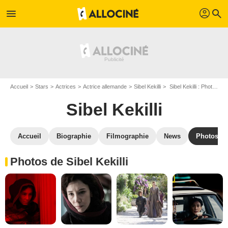
profil
menu
search
Accueil
Stars
Actrices
Actrice allemande
Sibel Kekilli
Sibel Kekilli : Photos de ses films et séries
Sibel Kekilli
Accueil
Biographie
Filmographie
News
Photos
Photos de Sibel Kekilli