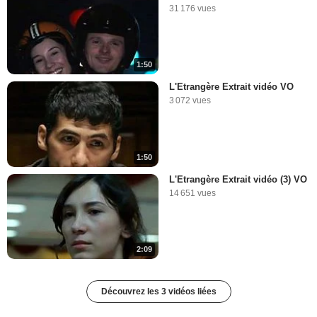
31 176 vues
1:50
L'Etrangère Extrait vidéo VO
3 072 vues
1:50
L'Etrangère Extrait vidéo (3) VO
14 651 vues
2:09
Découvrez les 3 vidéos liées