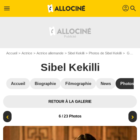
profil
menu
search
Accueil
Actrice
Actrice allemande
Sibel Kekilli
Photos de Sibel Kekilli
Game of Thrones : Photo Sibel Kekilli
Sibel Kekilli
Accueil
Biographie
Filmographie
News
Photos
RETOUR À LA GALERIE
6
/ 23 Photos