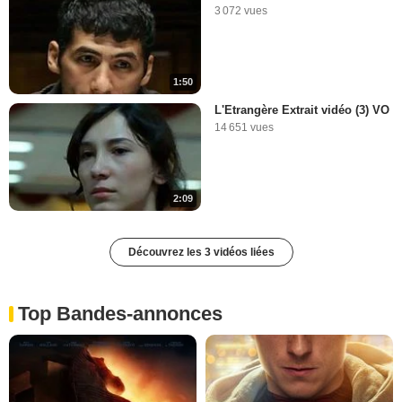
3 072 vues
1:50
L'Etrangère Extrait vidéo (3) VO
14 651 vues
2:09
Découvrez les 3 vidéos liées
Top Bandes-annonces