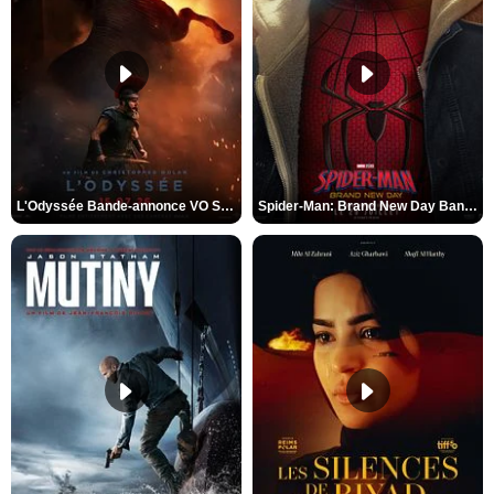
L'Odyssée Bande-annonce VO STFR
Spider-Man: Brand New Day Bande-annonce VO STFR