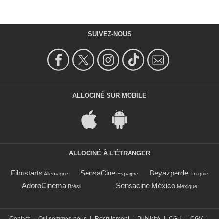
SUIVEZ-NOUS
ALLOCINÉ SUR MOBILE
ALLOCINÉ À L'ÉTRANGER
Filmstarts
SensaCine
Beyazperde
Allemagne
Espagne
Turquie
AdoroCinema
Sensacine México
Brésil
Mexique
Contact
|
Qui sommes-nous
|
Recrutement
|
Publicité
|
CGU
|
CGV
|