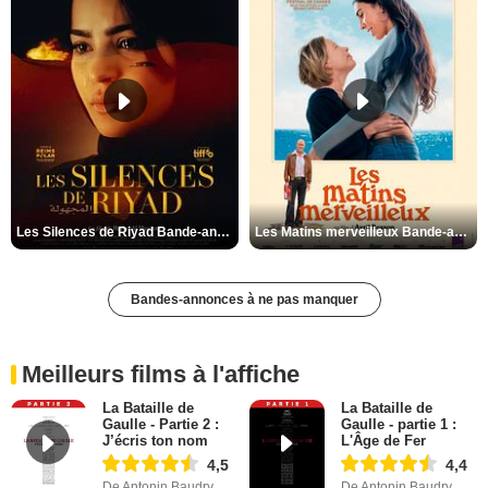
Les Silences de Riyad Bande-annonce VO STFR
Les Matins merveilleux Bande-annonce VF
Bandes-annonces à ne pas manquer
Meilleurs films à l'affiche
La Bataille de
La Bataille de
Gaulle - Partie 2 :
Gaulle - partie 1 :
J’écris ton nom
L'Âge de Fer
4,5
4,4
De Antonin Baudry
De Antonin Baudry