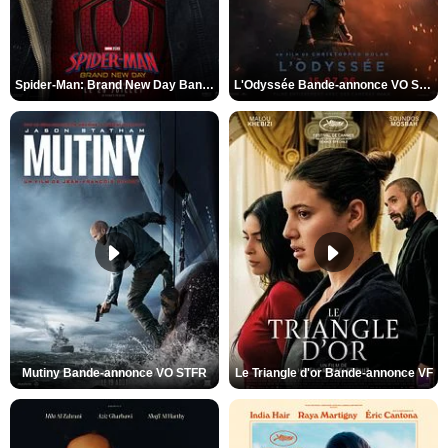
Spider-Man: Brand New Day Bande-annonce VO STFR
L'Odyssée Bande-annonce VO STFR
Mutiny Bande-annonce VO STFR
Le Triangle d'or Bande-annonce VF