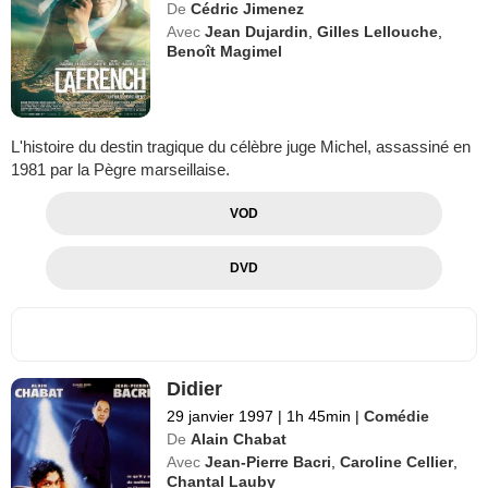
De
Cédric Jimenez
Avec
Jean Dujardin
,
Gilles Lellouche
,
Benoît Magimel
L'histoire du destin tragique du célèbre juge Michel, assassiné en
1981 par la Pègre marseillaise.
VOD
DVD
Didier
29 janvier 1997
|
1h 45min
|
Comédie
De
Alain Chabat
Avec
Jean-Pierre Bacri
,
Caroline Cellier
,
Chantal Lauby