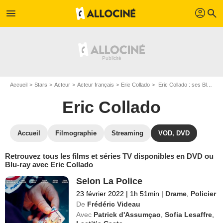
profil
menu
search
Accueil
Stars
Acteur
Acteur français
Eric Collado
Eric Collado : ses Blu-Ray, DVD, VOD, SVOD
Eric Collado
Accueil
Filmographie
Streaming
VOD, DVD
Retrouvez tous les films et séries TV disponibles en DVD ou
Blu-ray avec Eric Collado
Selon La Police
23 février 2022
|
1h 51min
|
Drame
,
Policier
De
Frédéric Videau
Avec
Patrick d'Assumçao
,
Sofia Lesaffre
,