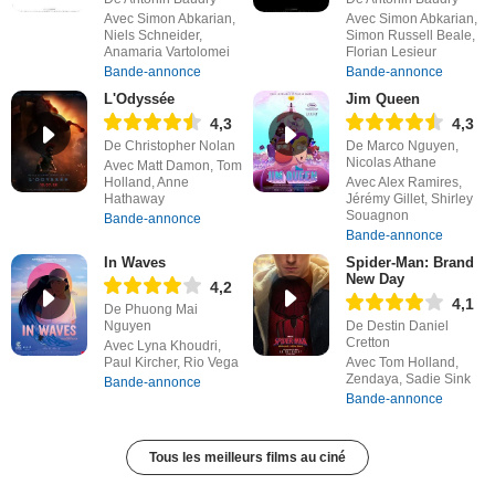
Avec Simon Abkarian,
Avec Simon Abkarian,
Niels Schneider,
Simon Russell Beale,
Anamaria Vartolomei
Florian Lesieur
Bande-annonce
Bande-annonce
L'Odyssée
Jim Queen
4,3
4,3
De Christopher Nolan
De Marco Nguyen,
Nicolas Athane
Avec Matt Damon, Tom
Holland, Anne
Avec Alex Ramires,
Hathaway
Jérémy Gillet, Shirley
Souagnon
Bande-annonce
Bande-annonce
In Waves
Spider-Man: Brand
New Day
4,2
4,1
De Phuong Mai
Nguyen
De Destin Daniel
Cretton
Avec Lyna Khoudri,
Paul Kircher, Rio Vega
Avec Tom Holland,
Zendaya, Sadie Sink
Bande-annonce
Bande-annonce
Tous les meilleurs films au ciné