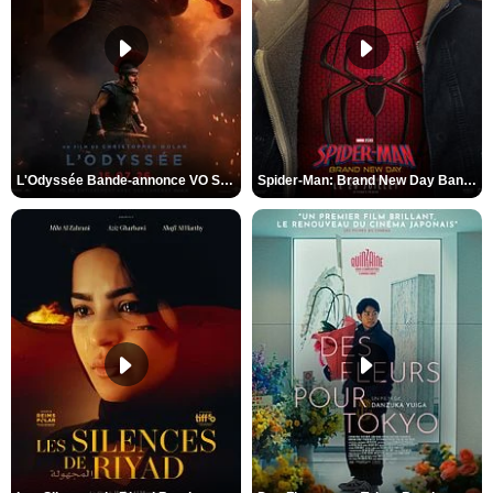
L'Odyssée Bande-annonce VO STFR
Spider-Man: Brand New Day Bande-annonce VO STFR