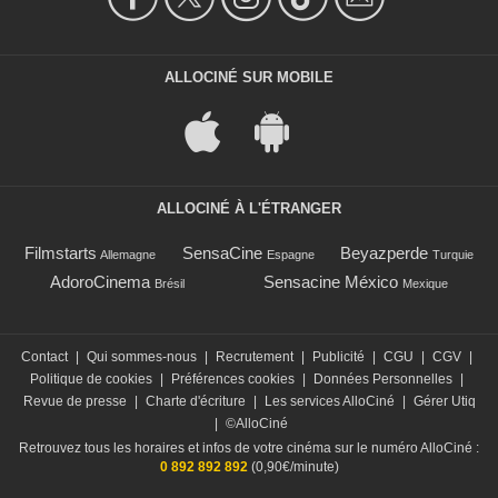
ALLOCINÉ SUR MOBILE
ALLOCINÉ À L'ÉTRANGER
Filmstarts
SensaCine
Beyazperde
Allemagne
Espagne
Turquie
AdoroCinema
Sensacine México
Brésil
Mexique
Contact
|
Qui sommes-nous
|
Recrutement
|
Publicité
|
CGU
|
CGV
|
Politique de cookies
|
Préférences cookies
|
Données Personnelles
|
Revue de presse
|
Charte d'écriture
|
Les services AlloCiné
|
Gérer Utiq
|
©AlloCiné
Retrouvez tous les horaires et infos de votre cinéma sur le numéro AlloCiné :
0 892 892 892
(0,90€/minute)