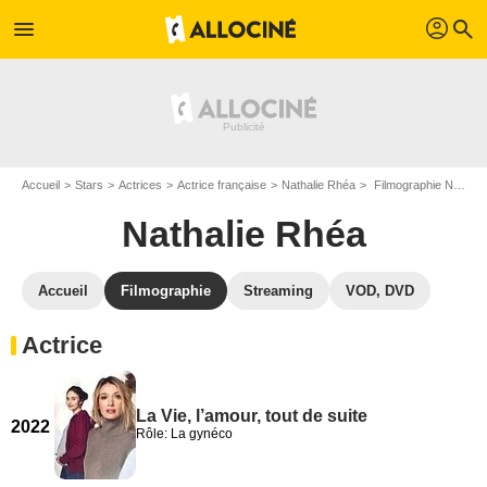
profil
menu
search
Accueil
Stars
Actrices
Actrice française
Nathalie Rhéa
Filmographie Nathalie Rhéa
Nathalie Rhéa
Accueil
Filmographie
Streaming
VOD, DVD
Actrice
La Vie, l’amour, tout de suite
2022
Rôle: La gynéco