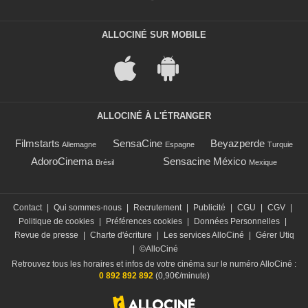
ALLOCINÉ SUR MOBILE
ALLOCINÉ À L'ÉTRANGER
Filmstarts
SensaCine
Beyazperde
Allemagne
Espagne
Turquie
AdoroCinema
Sensacine México
Brésil
Mexique
Contact
|
Qui sommes-nous
|
Recrutement
|
Publicité
|
CGU
|
CGV
|
Politique de cookies
|
Préférences cookies
|
Données Personnelles
|
Revue de presse
|
Charte d'écriture
|
Les services AlloCiné
|
Gérer Utiq
|
©AlloCiné
Retrouvez tous les horaires et infos de votre cinéma sur le numéro AlloCiné :
0 892 892 892
(0,90€/minute)