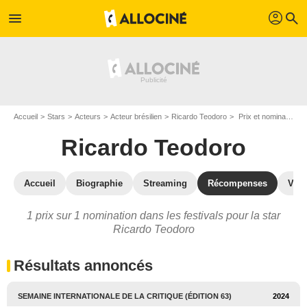
profil
menu
search
Accueil
Stars
Acteurs
Acteur brésilien
Ricardo Teodoro
Prix et nominations de Ricardo Teodoro
Ricardo Teodoro
Accueil
Biographie
Streaming
Récompenses
VOD
1 prix sur 1 nomination dans les festivals pour la star
Ricardo Teodoro
Résultats annoncés
SEMAINE INTERNATIONALE DE LA CRITIQUE (ÉDITION 63)
2024