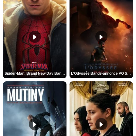
Spider-Man: Brand New Day Bande-annonce VO STFR
L'Odyssée Bande-annonce VO STFR