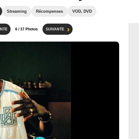
Streaming
Récompenses
VOD, DVD
NTE
6
/ 37 Photos
SUIVANTE