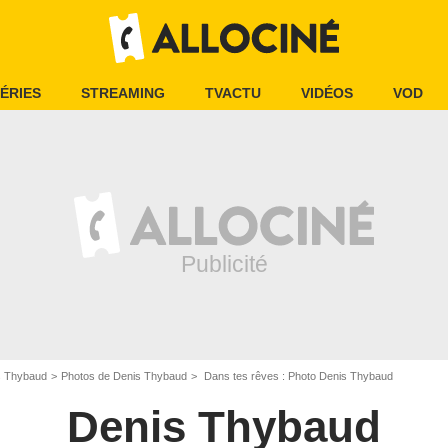
ÉRIES
STREAMING
TVACTU
VIDÉOS
VOD
s Thybaud
Photos de Denis Thybaud
Dans tes rêves : Photo Denis Thybaud
Denis Thybaud