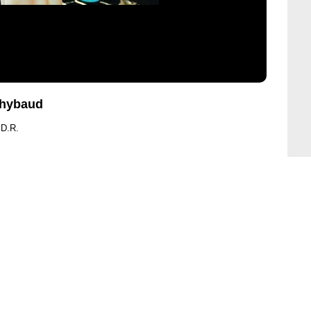
Thybaud
 D.R.