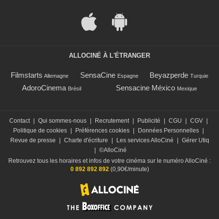
ALLOCINÉ À L'ÉTRANGER
Filmstarts
SensaCine
Beyazperde
Allemagne
Espagne
Turquie
AdoroCinema
Sensacine México
Brésil
Mexique
Contact
|
Qui sommes-nous
|
Recrutement
|
Publicité
|
CGU
|
CGV
|
Politique de cookies
|
Préférences cookies
|
Données Personnelles
|
Revue de presse
|
Charte d'écriture
|
Les services AlloCiné
|
Gérer Utiq
|
©AlloCiné
Retrouvez tous les horaires et infos de votre cinéma sur le numéro AlloCiné :
0 892 892 892
(0,90€/minute)