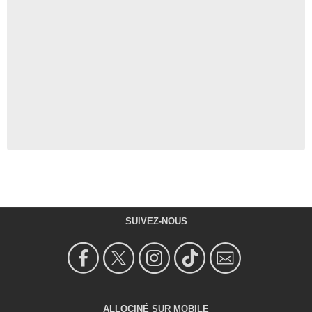
SUIVEZ-NOUS
ALLOCINÉ SUR MOBILE