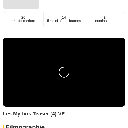
26
14
2
ans de carrière
films et séries tournés
nominations
Les Mythos Teaser (4) VF
Filmographie