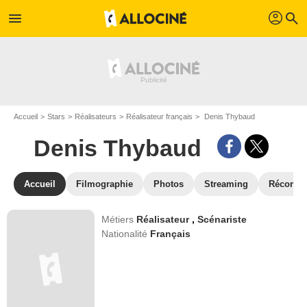
profil
menu
search
Accueil
Stars
Réalisateurs
Réalisateur français
Denis Thybaud
Denis Thybaud
Accueil
Filmographie
Photos
Streaming
Récompe
Métiers
Réalisateur
,
Scénariste
Nationalité
Français