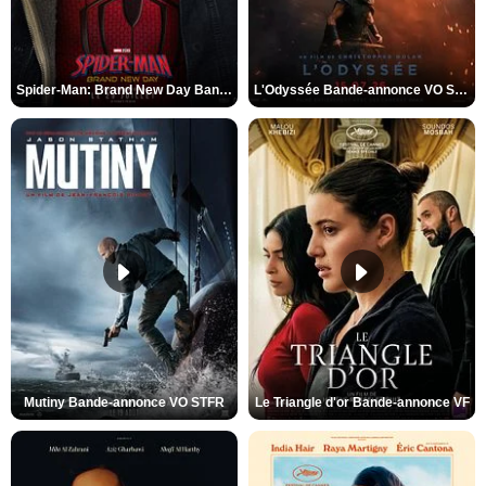
Spider-Man: Brand New Day Bande-annonce VO STFR
L'Odyssée Bande-annonce VO STFR
Mutiny Bande-annonce VO STFR
Le Triangle d'or Bande-annonce VF