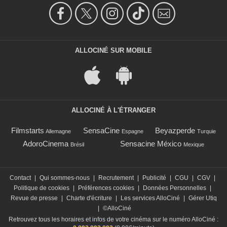
ALLOCINÉ SUR MOBILE
ALLOCINÉ À L'ÉTRANGER
Filmstarts
SensaCine
Beyazperde
Allemagne
Espagne
Turquie
AdoroCinema
Sensacine México
Brésil
Mexique
Contact
|
Qui sommes-nous
|
Recrutement
|
Publicité
|
CGU
|
CGV
|
Politique de cookies
|
Préférences cookies
|
Données Personnelles
|
Revue de presse
|
Charte d'écriture
|
Les services AlloCiné
|
Gérer Utiq
|
©AlloCiné
Retrouvez tous les horaires et infos de votre cinéma sur le numéro AlloCiné :