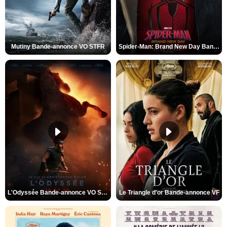
Mutiny Bande-annonce VO STFR
Spider-Man: Brand New Day Bande-annonce VO STFR
L'Odyssée Bande-annonce VO STFR
Le Triangle d'or Bande-annonce VF