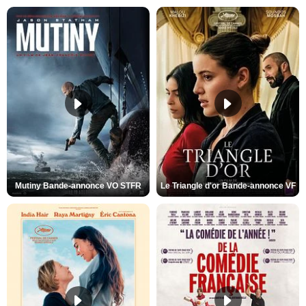
Mutiny Bande-annonce VO STFR
Le Triangle d'or Bande-annonce VF