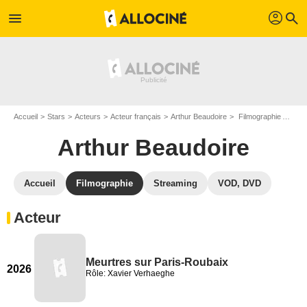
profil
menu
search
Accueil
Stars
Acteurs
Acteur français
Arthur Beaudoire
Filmographie Arthur Beaudoire
Arthur Beaudoire
Accueil
Filmographie
Streaming
VOD, DVD
Acteur
Meurtres sur Paris-Roubaix
2026
Rôle: Xavier Verhaeghe