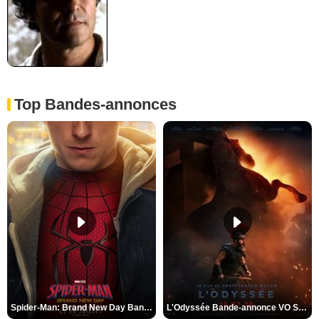
Top Bandes-annonces
Spider-Man: Brand New Day Bande-annonce VO STFR
L'Odyssée Bande-annonce VO STFR