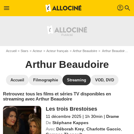
profil
menu
search
Accueil
Stars
Acteur
Acteur français
Arthur Beaudoire
Arthur Beaudoire : Films et séries online
Arthur Beaudoire
Accueil
Filmographie
Streaming
VOD, DVD
Retrouvez tous les films et séries TV disponibles en
streaming avec Arthur Beaudoire
Les trois Brestoises
11 décembre 2025
|
1h 30min
|
Drame
De
Stéphane Kappes
Avec
Déborah Krey
,
Charlotte Gaccio
,