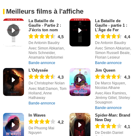
Meilleurs films à l'affiche
La Bataille de
La Bataille de
Gaulle - Partie 2 :
Gaulle - partie 1 :
J’écris ton nom
L'Âge de Fer
4,5
4,4
De Antonin Baudry
De Antonin Baudry
Avec Simon Abkarian,
Avec Simon Abkarian,
Niels Schneider,
Simon Russell Beale,
Anamaria Vartolomei
Florian Lesieur
Bande-annonce
Bande-annonce
L'Odyssée
Jim Queen
4,3
4,3
De Christopher Nolan
De Marco Nguyen,
Nicolas Athane
Avec Matt Damon, Tom
Holland, Anne
Avec Alex Ramires,
Hathaway
Jérémy Gillet, Shirley
Souagnon
Bande-annonce
Bande-annonce
In Waves
Spider-Man: Brand
New Day
4,2
4,1
De Phuong Mai
Nguyen
De Destin Daniel