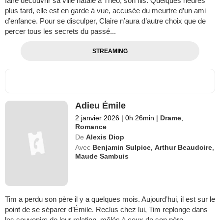
faire découvrir sa ville natale à Théo, son fils. Quelques heures
plus tard, elle est en garde à vue, accusée du meurtre d’un ami
d’enfance. Pour se disculper, Claire n’aura d’autre choix que de
percer tous les secrets du passé...
STREAMING
Adieu Émile
2 janvier 2026
|
0h 26min
|
Drame
,
Romance
De
Alexis Diop
Avec
Benjamin Sulpice
,
Arthur Beaudoire
,
Maude Sambuis
Tim a perdu son père il y a quelques mois. Aujourd’hui, il est sur le
point de se séparer d’Émile. Reclus chez lui, Tim replonge dans
les souvenirs de leur relation, mêlés à ceux de son père.