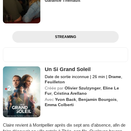
Garance Thenault
STREAMING
Un Si Grand Soleil
Date de sortie inconnue
|
26 min
|
Drame
,
Feuilleton
Créée par
Olivier Szulzynger
,
Eline Le
Fur
,
Cristina Arellano
Avec
Yvon Back
,
Benjamin Bourgois
,
Emma Colberti
Claire revient à Montpellier après dix sept ans d’absence, afin de