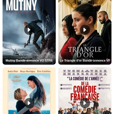
Mutiny Bande-annonce VO STFR
Le Triangle d'or Bande-annonce VF