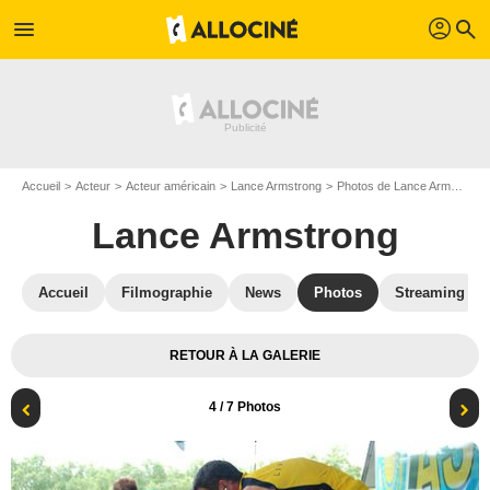
profil
menu
search
Accueil
Acteur
Acteur américain
Lance Armstrong
Photos de Lance Armstrong
Lance Armstrong
Accueil
Filmographie
News
Photos
Streaming
RETOUR À LA GALERIE
4
/ 7 Photos