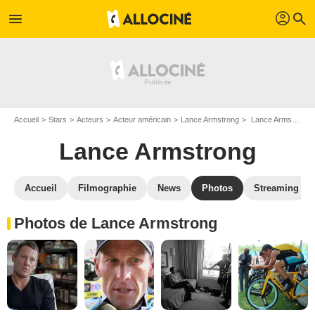
profil
menu
search
Accueil
Stars
Acteurs
Acteur américain
Lance Armstrong
Lance Armstrong : Photos de ses films et séries
Lance Armstrong
Accueil
Filmographie
News
Photos
Streaming
Photos de Lance Armstrong