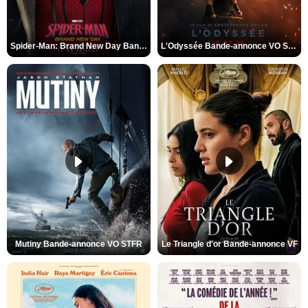
Spider-Man: Brand New Day Bande-annonce VO STFR
L'Odyssée Bande-annonce VO STFR
Mutiny Bande-annonce VO STFR
Le Triangle d'or Bande-annonce VF