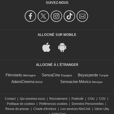
SUIVEZ-NOUS
ALLOCINÉ SUR MOBILE
ALLOCINÉ À L'ÉTRANGER
Filmstarts
SensaCine
Beyazperde
Allemagne
Espagne
Turquie
AdoroCinema
Sensacine México
Brésil
Mexique
Contact
|
Qui sommes-nous
|
Recrutement
|
Publicité
|
CGU
|
CGV
|
Politique de cookies
|
Préférences cookies
|
Données Personnelles
|
Revue de presse
|
Charte d'écriture
|
Les services AlloCiné
|
Gérer Utiq