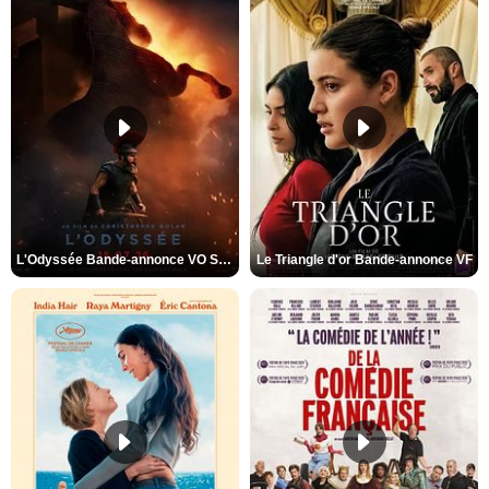
L'Odyssée Bande-annonce VO STFR
Le Triangle d'or Bande-annonce VF