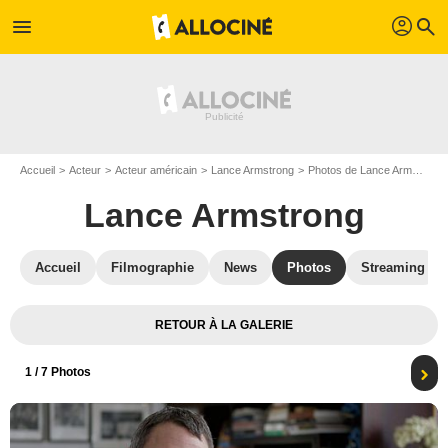
profil
menu
search
Accueil
Acteur
Acteur américain
Lance Armstrong
Photos de Lance Armstrong
Lance Armstrong
Accueil
Filmographie
News
Photos
Streaming
RETOUR À LA GALERIE
1
/ 7 Photos