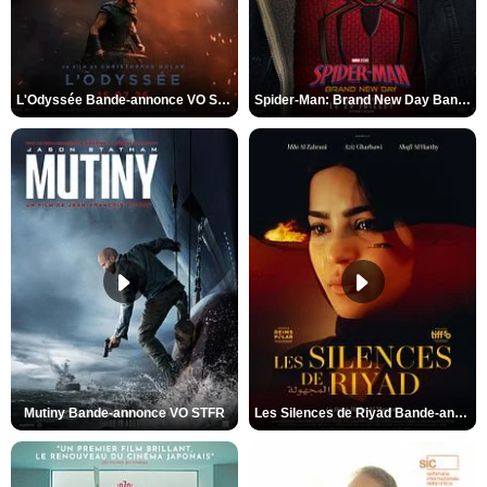
L'Odyssée Bande-annonce VO STFR
Spider-Man: Brand New Day Bande-annonce VO STFR
Mutiny Bande-annonce VO STFR
Les Silences de Riyad Bande-annonce VO STFR