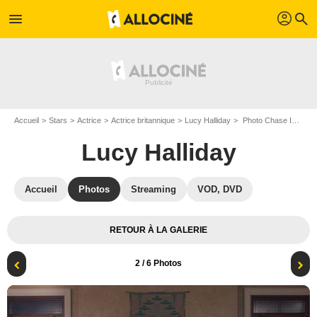
profil
menu
search
Accueil
Stars
Actrice
Actrice britannique
Lucy Halliday
Photo Chase Infiniti, Lucy Halliday
Lucy Halliday
Accueil
Photos
Streaming
VOD, DVD
RETOUR À LA GALERIE
2
/ 6 Photos