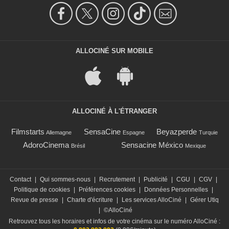
ALLOCINÉ SUR MOBILE
ALLOCINÉ À L'ÉTRANGER
Filmstarts
SensaCine
Beyazperde
Allemagne
Espagne
Turquie
AdoroCinema
Sensacine México
Brésil
Mexique
Contact
|
Qui sommes-nous
|
Recrutement
|
Publicité
|
CGU
|
CGV
|
Politique de cookies
|
Préférences cookies
|
Données Personnelles
|
Revue de presse
|
Charte d'écriture
|
Les services AlloCiné
|
Gérer Utiq
|
©AlloCiné
Retrouvez tous les horaires et infos de votre cinéma sur le numéro AlloCiné :