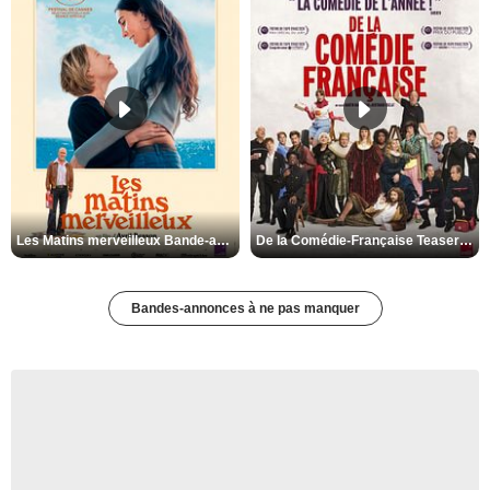
Les Matins merveilleux Bande-annonce VF
De la Comédie-Française Teaser VF
Bandes-annonces à ne pas manquer