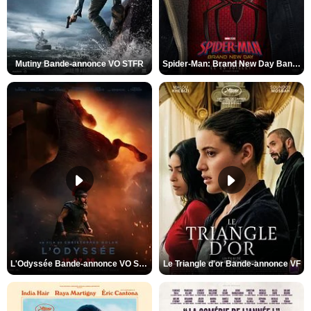
Mutiny Bande-annonce VO STFR
Spider-Man: Brand New Day Bande-annonce VO STFR
L'Odyssée Bande-annonce VO STFR
Le Triangle d'or Bande-annonce VF