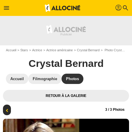
profil
menu
search
Accueil
Stars
Actrice
Actrice américaine
Crystal Bernard
Photo Crystal Bernard
Crystal Bernard
Accueil
Filmographie
Photos
RETOUR À LA GALERIE
3
/ 3 Photos