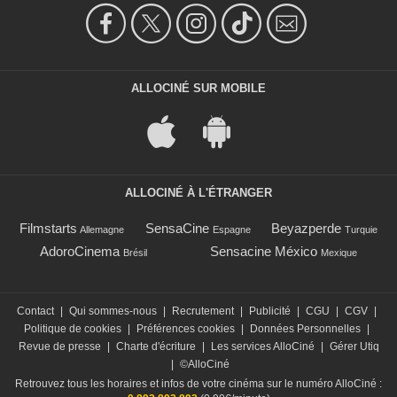
ALLOCINÉ SUR MOBILE
ALLOCINÉ À L'ÉTRANGER
Filmstarts
SensaCine
Beyazperde
Allemagne
Espagne
Turquie
AdoroCinema
Sensacine México
Brésil
Mexique
Contact
|
Qui sommes-nous
|
Recrutement
|
Publicité
|
CGU
|
CGV
|
Politique de cookies
|
Préférences cookies
|
Données Personnelles
|
Revue de presse
|
Charte d'écriture
|
Les services AlloCiné
|
Gérer Utiq
|
©AlloCiné
Retrouvez tous les horaires et infos de votre cinéma sur le numéro AlloCiné :