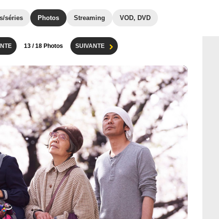
s/séries
Photos
Streaming
VOD, DVD
NTE
13
/ 18 Photos
SUIVANTE