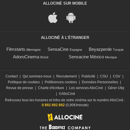
ALLOCINÉ SUR MOBILE
ALLOCINÉ À L'ÉTRANGER
Filmstarts
SensaCine
Beyazperde
Allemagne
Espagne
Turquie
AdoroCinema
Sensacine México
Brésil
Mexique
Contact
|
Qui sommes-nous
|
Recrutement
|
Publicité
|
CGU
|
CGV
|
Politique de cookies
|
Préférences cookies
|
Données Personnelles
|
Revue de presse
|
Charte d'écriture
|
Les services AlloCiné
|
Gérer Utiq
|
©AlloCiné
Retrouvez tous les horaires et infos de votre cinéma sur le numéro AlloCiné :
0 892 892 892
(0,90€/minute)