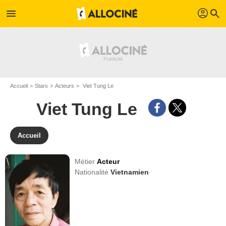
profil
menu
search
Accueil
Stars
Acteurs
Viet Tung Le
Viet Tung Le
Accueil
Métier
Acteur
Nationalité
Vietnamien