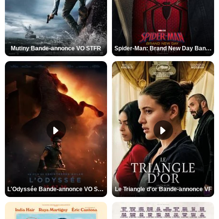
Mutiny Bande-annonce VO STFR
Spider-Man: Brand New Day Bande-annonce VO STFR
L'Odyssée Bande-annonce VO STFR
Le Triangle d'or Bande-annonce VF