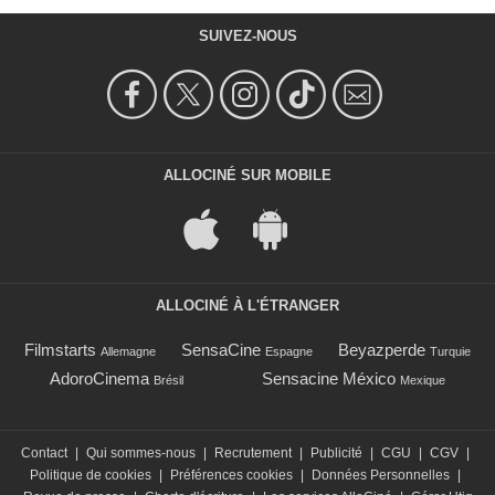
SUIVEZ-NOUS
ALLOCINÉ SUR MOBILE
ALLOCINÉ À L'ÉTRANGER
Filmstarts
SensaCine
Beyazperde
Allemagne
Espagne
Turquie
AdoroCinema
Sensacine México
Brésil
Mexique
Contact
|
Qui sommes-nous
|
Recrutement
|
Publicité
|
CGU
|
CGV
|
Politique de cookies
|
Préférences cookies
|
Données Personnelles
|