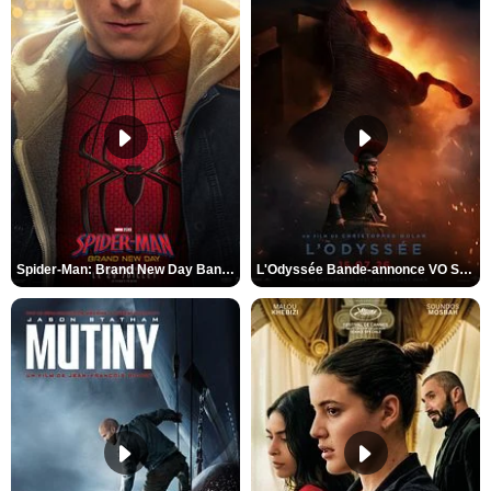
Spider-Man: Brand New Day Bande-annonce VO STFR
L'Odyssée Bande-annonce VO STFR