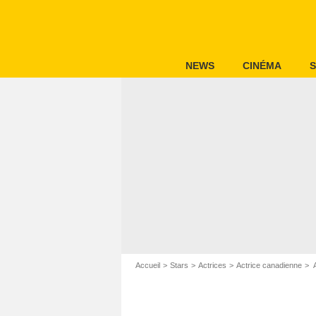
NEWS
CINÉMA
S
Accueil
Stars
Actrices
Actrice canadienne
A