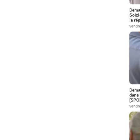
Demai
Soizi
la ré
vendr
Demai
dans 
[SPO
vendr