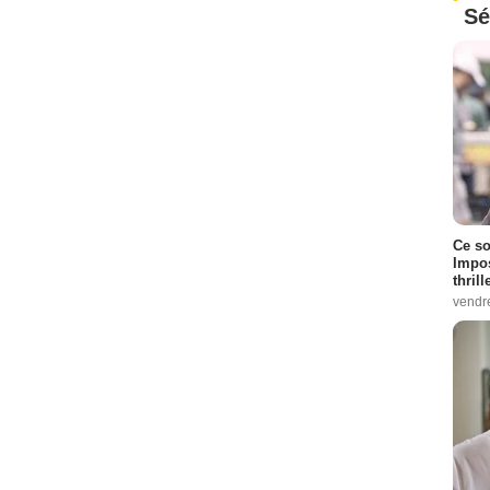
Sé
Ce so
Impos
thrill
vendr