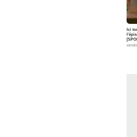
Ici t
l'épi
[SPO
vendr