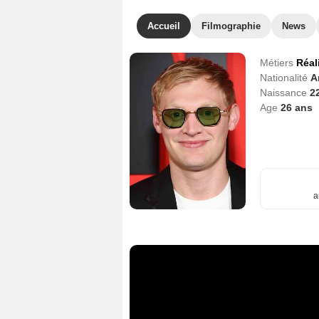
Accueil
Filmographie
News
Métiers
Réal
Nationalité
A
Naissance
2
Age
26
ans
a