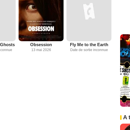
 Ghosts
Obsession
Fly Me to the Earth
inconnue
13 mai 2026
Date de sortie inconnue
A 