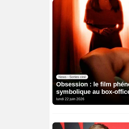
News - Sorties ciné
Obsession : le film phé
symbolique au box-offic
lundi 22 juin 2026