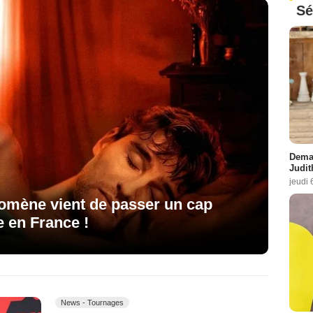
Sé
Demai
Judit
jeudi 
nomène vient de passer un cap
e en France !
News - Tournages