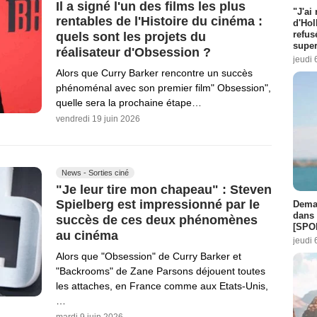
Il a signé l'un des films les plus
"J'ai
rentables de l'Histoire du cinéma :
d'Hol
refus
quels sont les projets du
super
réalisateur d'Obsession ?
jeudi 
Alors que Curry Barker rencontre un succès
phénoménal avec son premier film" Obsession",
quelle sera la prochaine étape…
vendredi 19 juin 2026
News - Sorties ciné
"Je leur tire mon chapeau" : Steven
Spielberg est impressionné par le
Demai
dans 
succès de ces deux phénomènes
[SPO
au cinéma
jeudi 
Alors que "Obsession" de Curry Barker et
"Backrooms" de Zane Parsons déjouent toutes
les attaches, en France comme aux Etats-Unis,
…
mardi 9 juin 2026