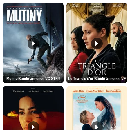
Mutiny Bande-annonce VO STFR
Le Triangle d'or Bande-annonce VF