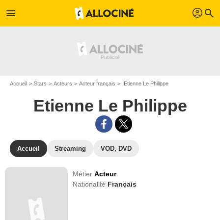
profil
menu
search
Accueil
Stars
Acteurs
Acteur français
Etienne Le Philippe
Etienne Le Philippe
Accueil
Streaming
VOD, DVD
Métier
Acteur
Nationalité
Français