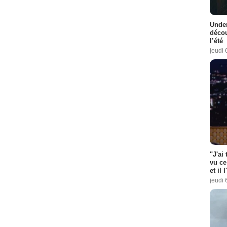
Under
décou
l’été
jeudi 
"J'ai
vu ce
et il 
jeudi 