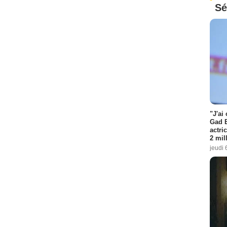
Sé
"J'ai
Gad E
actri
2 mil
jeudi 