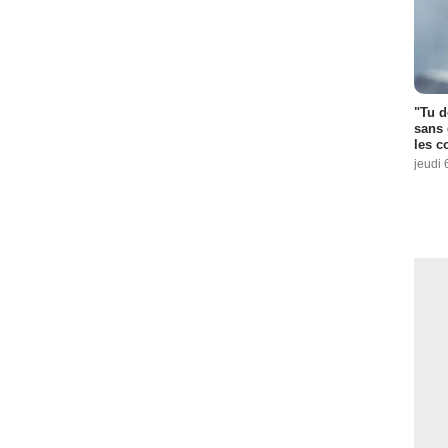
"Tu d
sans 
les c
jeudi 