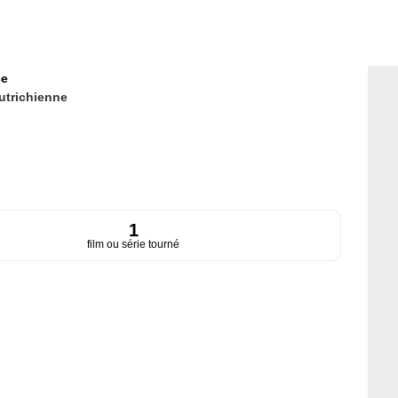
ce
utrichienne
1
film ou série tourné