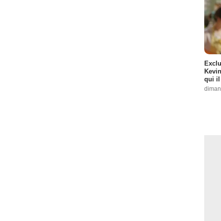
Exclu
Kevin
qui i
diman