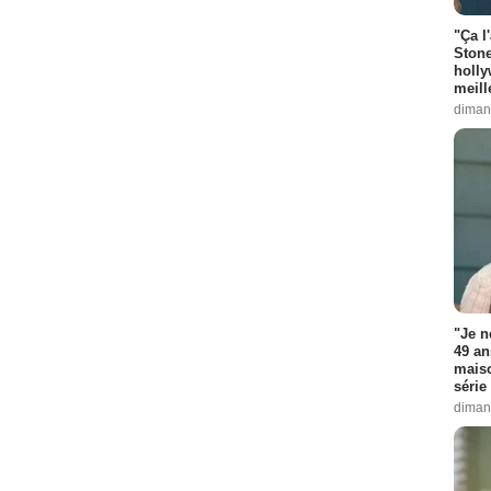
"Ça l
Stone
holly
meill
diman
"Je n
49 an
maiso
série 
diman