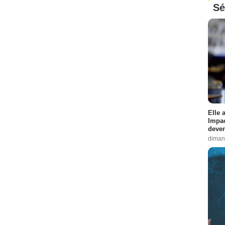
Sé
Elle 
Impac
deven
diman