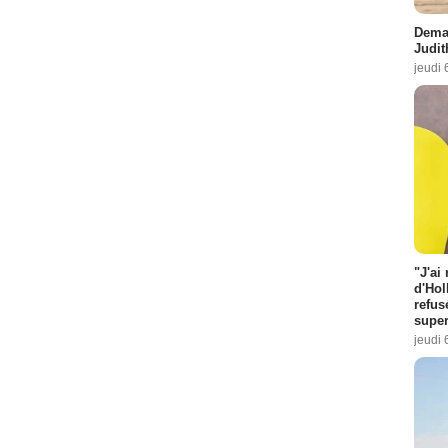
Demai
Judit
jeudi 
"J'ai
d'Hol
refus
super
jeudi 