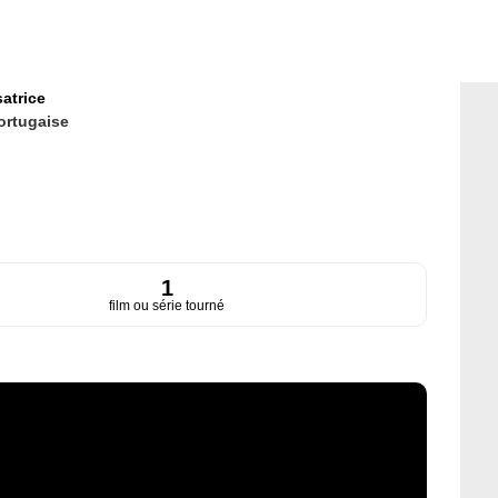
satrice
ortugaise
1
film ou série tourné