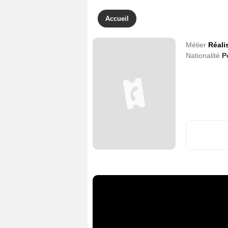
Accueil
Métier
Réali
Nationalité
P