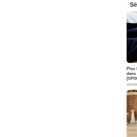
Sé
Plus 
dans 
[SPO
vendr