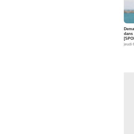
Demai
dans 
[SPO
jeudi 