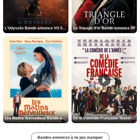
L'Odyssée Bande-annonce VO STFR
Le Triangle d'or Bande-annonce VF
Les Matins merveilleux Bande-annonce VF
De la Comédie-Française Teaser VF
Bandes-annonces à ne pas manquer