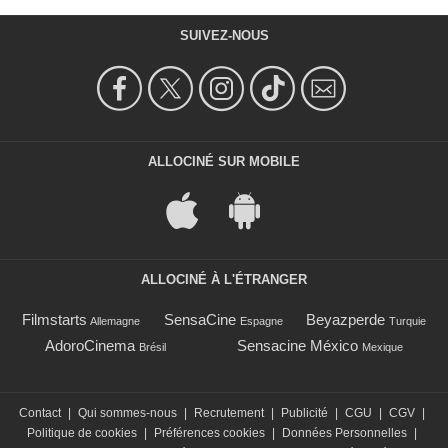
SUIVEZ-NOUS
ALLOCINÉ SUR MOBILE
ALLOCINÉ À L'ÉTRANGER
Filmstarts
SensaCine
Beyazperde
Allemagne
Espagne
Turquie
AdoroCinema
Sensacine México
Brésil
Mexique
Contact
|
Qui sommes-nous
|
Recrutement
|
Publicité
|
CGU
|
CGV
|
Politique de cookies
|
Préférences cookies
|
Données Personnelles
|