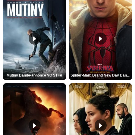
Mutiny Bande-annonce VO STFR
Spider-Man: Brand New Day Bande-annonce VO STFR