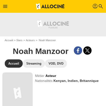
profil
menu
search
Accueil
Stars
Acteurs
Noah Manzoor
Noah Manzoor
Accueil
Streaming
VOD, DVD
Métier
Acteur
Nationalités
Kenyan,
Indien,
Britannique