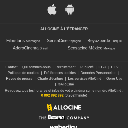
ALLOCINÉ À L'ÉTRANGER
Filmstarts
SensaCine
Beyazperde
Allemagne
Espagne
Turquie
AdoroCinema
Sensacine México
Brésil
Mexique
Contact
|
Qui sommes-nous
|
Recrutement
|
Publicité
|
CGU
|
CGV
|
Politique de cookies
|
Préférences cookies
|
Données Personnelles
|
Revue de presse
|
Charte d'écriture
|
Les services AlloCiné
|
Gérer Utiq
|
©AlloCiné
Retrouvez tous les horaires et infos de votre cinéma sur le numéro AlloCiné :
0 892 892 892
(0,90€/minute)