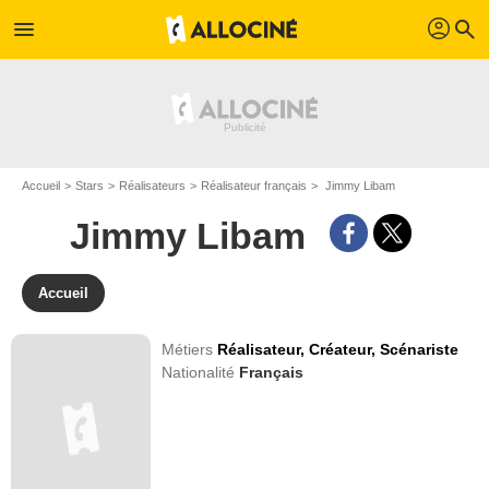
profil
menu
search
Accueil
Stars
Réalisateurs
Réalisateur français
Jimmy Libam
Jimmy Libam
Accueil
Métiers
Réalisateur,
Créateur,
Scénariste
Nationalité
Français