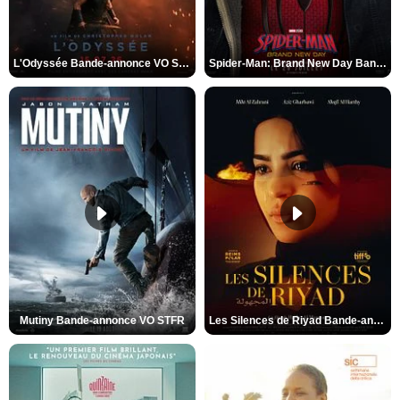
L'Odyssée Bande-annonce VO STFR
Spider-Man: Brand New Day Bande-annonce VO STFR
Mutiny Bande-annonce VO STFR
Les Silences de Riyad Bande-annonce VO STFR