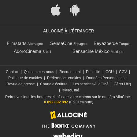
ALLOCINÉ À L'ÉTRANGER
Filmstarts
SensaCine
Beyazperde
Allemagne
Espagne
Turquie
AdoroCinema
Sensacine México
Brésil
Mexique
Contact
|
Qui sommes-nous
|
Recrutement
|
Publicité
|
CGU
|
CGV
|
Politique de cookies
|
Préférences cookies
|
Données Personnelles
|
Revue de presse
|
Charte d'écriture
|
Les services AlloCiné
|
Gérer Utiq
|
©AlloCiné
Retrouvez tous les horaires et infos de votre cinéma sur le numéro AlloCiné :
0 892 892 892
(0,90€/minute)