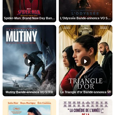
Spider-Man: Brand New Day Bande-annonce VO STFR
L'Odyssée Bande-annonce VO STFR
Mutiny Bande-annonce VO STFR
Le Triangle d'or Bande-annonce VF