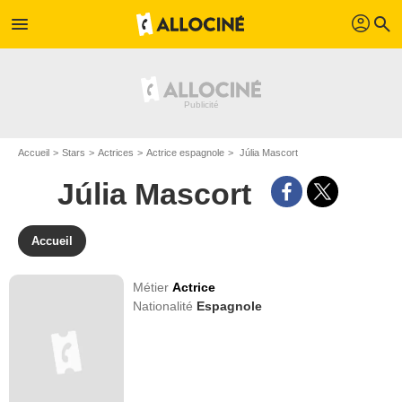
profil
menu
search
Accueil
Stars
Actrices
Actrice espagnole
Júlia Mascort
Júlia Mascort
Accueil
Métier
Actrice
Nationalité
Espagnole