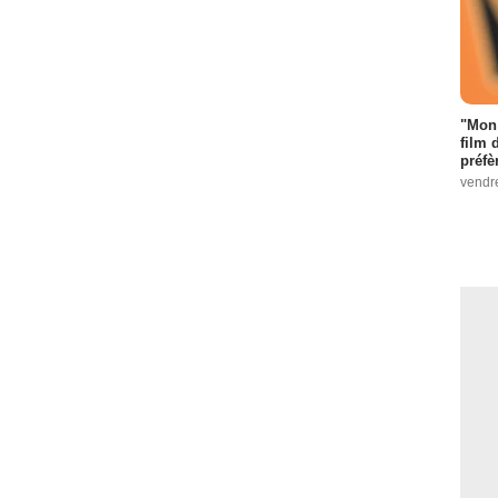
"Mon 
film 
préfè
vendr