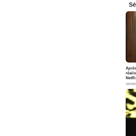
Sé
Après
réali
Netfl
vendr