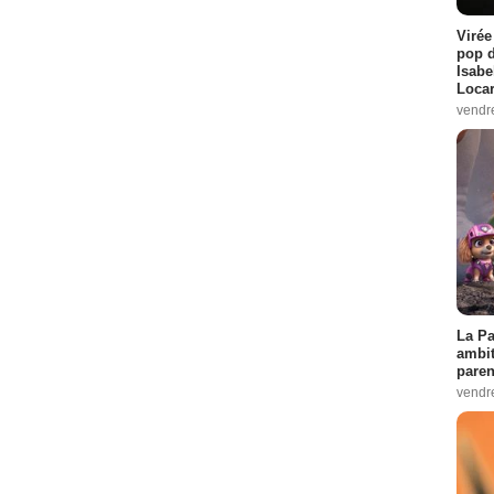
Virée
pop d
Isabe
Loca
vendr
La Pa
ambit
paren
vendr