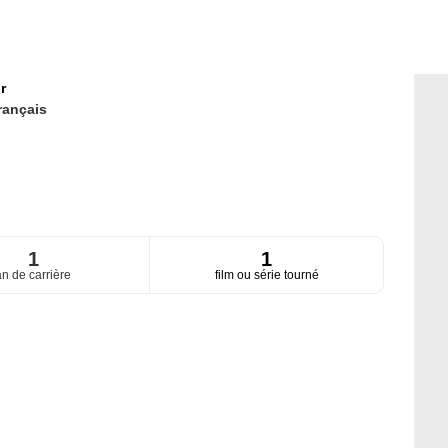
r
rançais
1
1
an de carrière
film ou série tourné