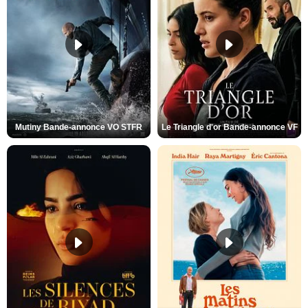
Mutiny Bande-annonce VO STFR
Le Triangle d'or Bande-annonce VF