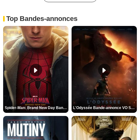
Top Bandes-annonces
Spider-Man: Brand New Day Bande-annonce VO STFR
L'Odyssée Bande-annonce VO STFR