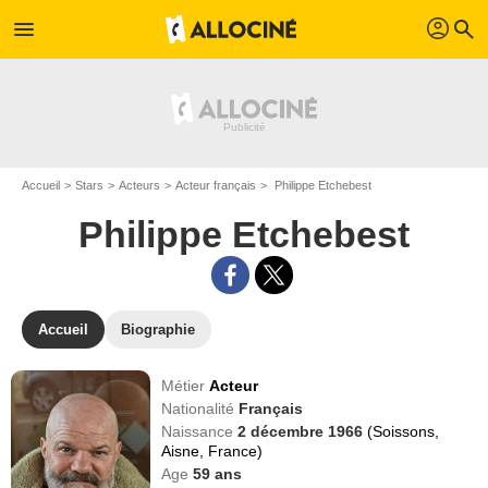
profil
menu
search
Accueil
Stars
Acteurs
Acteur français
Philippe Etchebest
Philippe Etchebest
Accueil
Biographie
Métier
Acteur
Nationalité
Français
Naissance
2 décembre 1966
(Soissons,
Aisne, France)
Age
59
ans