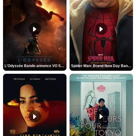
L'Odyssée Bande-annonce VO STFR
Spider-Man: Brand New Day Bande-annonce VO STFR