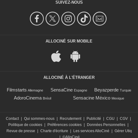
SUIVEZ-NOUS
ALLOCINÉ SUR MOBILE
ALLOCINÉ À L'ÉTRANGER
Filmstarts
SensaCine
Beyazperde
Allemagne
Espagne
Turquie
AdoroCinema
Sensacine México
Brésil
Mexique
Contact
|
Qui sommes-nous
|
Recrutement
|
Publicité
|
CGU
|
CGV
|
Politique de cookies
|
Préférences cookies
|
Données Personnelles
|
Revue de presse
|
Charte d'écriture
|
Les services AlloCiné
|
Gérer Utiq
|
©AlloCiné