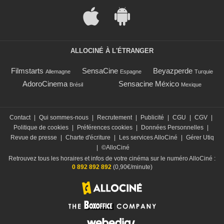
ALLOCINÉ À L'ÉTRANGER
Filmstarts
SensaCine
Beyazperde
Allemagne
Espagne
Turquie
AdoroCinema
Sensacine México
Brésil
Mexique
Contact
|
Qui sommes-nous
|
Recrutement
|
Publicité
|
CGU
|
CGV
|
Politique de cookies
|
Préférences cookies
|
Données Personnelles
|
Revue de presse
|
Charte d'écriture
|
Les services AlloCiné
|
Gérer Utiq
|
©AlloCiné
Retrouvez tous les horaires et infos de votre cinéma sur le numéro AlloCiné :
0 892 892 892
(0,90€/minute)