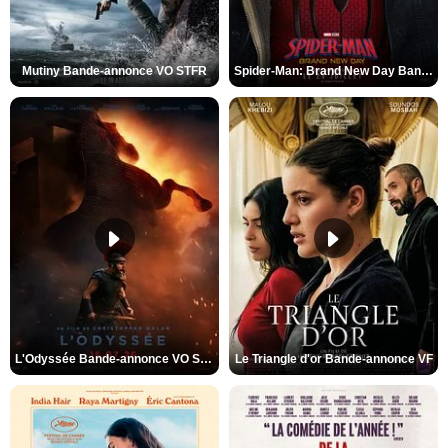
Mutiny Bande-annonce VO STFR
Spider-Man: Brand New Day Bande-annonce VO STFR
L'Odyssée Bande-annonce VO STFR
Le Triangle d'or Bande-annonce VF