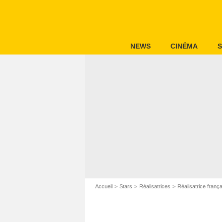
NEWS
CINÉMA
S
Accueil
Stars
Réalisatrices
Réalisatrice franç