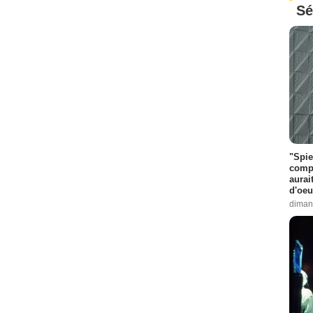
Sé
"Spie
compl
aurai
d'oeu
diman