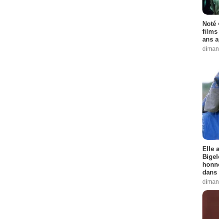
Noté 
films
ans a
diman
Elle 
Bigel
honne
dans 
diman