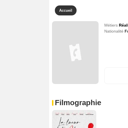
Accueil
Métiers
Réal
Nationalité
F
Filmographie