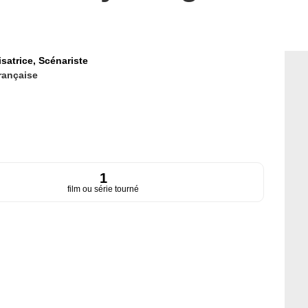
isatrice,
Scénariste
rançaise
1
film ou série tourné