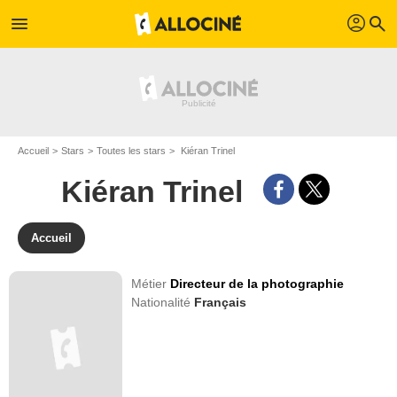
profil
menu
search
Accueil
Stars
Toutes les stars
Kiéran Trinel
Kiéran Trinel
Accueil
Métier
Directeur de la photographie
Nationalité
Français