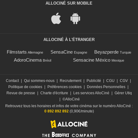
ALLOCINÉ SUR MOBILE
ALLOCINÉ À L'ÉTRANGER
Filmstarts
SensaCine
Beyazperde
Allemagne
Espagne
Turquie
AdoroCinema
Sensacine México
Brésil
Mexique
Contact
|
Qui sommes-nous
|
Recrutement
|
Publicité
|
CGU
|
CGV
|
Politique de cookies
|
Préférences cookies
|
Données Personnelles
|
Revue de presse
|
Charte d'écriture
|
Les services AlloCiné
|
Gérer Utiq
|
©AlloCiné
Retrouvez tous les horaires et infos de votre cinéma sur le numéro AlloCiné :
0 892 892 892
(0,90€/minute)