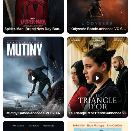
Spider-Man: Brand New Day Bande-annonce VO STFR
L'Odyssée Bande-annonce VO STFR
Mutiny Bande-annonce VO STFR
Le Triangle d'or Bande-annonce VF